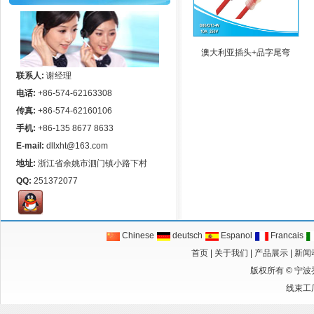
澳大利亚插头+品字尾弯
联系人:
谢经理
电话:
+86-574-62163308
传真:
+86-574-62160106
手机:
+86-135 8677 8633
E-mail:
dllxht@163.com
地址:
浙江省余姚市泗门镇小路下村
QQ:
251372077
Chinese
deutsch
Espanol
Francais
首页
|
关于我们
|
产品展示
|
新闻
版权所有 ©
宁波
线束工